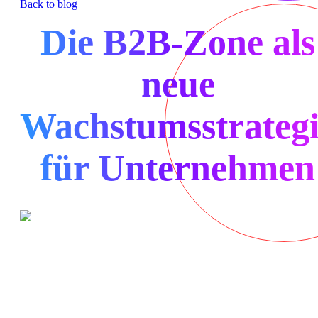
Back to blog
Die B2B-Zone als
neue
Wachstumsstrateg
für Unternehmen
Noch vor wenigen Jahren reichte im B2B-Geschäft ein guter
Verkäufer und ein übersichtlicher Produktkatalog. Diese Zeiten sind
vorbei. Die Pandemie hat die Digitalisierung beschleunigt, das
Kaufverhalten verändert und die Bühne vom Konferenztisch auf den