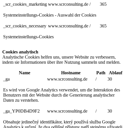
_scr_cookies_marketing
www.scrconsulting.de
/
365
Systemeinstellungs-Cookies - Auswahl der Cookies
_scr_cookies_necessary
www.scrconsulting.de
/
365
Systemeinstellungs-Cookies
Cookies analytisch
Analytische Cookies helfen uns, unsere Website zu verbessern,
indem sie Informationen über ihre Nutzung sammeln und melden.
Name
Hostname
Path
Ablauf
_ga
www.scrconsulting.de
/
30
Es wird von Google Analytics verwendet, um die Interaktion des
Benutzers mit der Website durch die Generierung analytischer
Daten zu verstehen.
_ga_YP0DB4D9F2
www.scrconsulting.de
/
30
Obsahuje jedinečný identifikátor, který používá služba Google
Analytics k určení, že dva odlišné přístupy patří stejnému uživateli