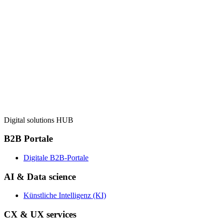
Zurück
CX & UX services
Digitales Produktdesign
Web-Design & Entwicklung
Zurück
Enterprise software
Digital solutions HUB
B2B Portale
Digitale B2B-Portale
AI & Data science
Künstliche Intelligenz (KI)
CX & UX services