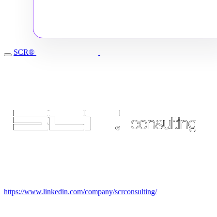
Prozesse, Automatisierung sowie präzise Informationen
genau dann, wenn sie benötigt werden. Deshalb stellen
wir weitere sechs Funktionen vor, die darüber
entscheiden, ob ein B2B-Portal zu einem echten
SCR®
Arbeitswerkzeug für Kunden und interne Teams wird —
oder nur eine weitere Website ohne echten Mehrwert
bleibt. Diese Funktionen bestimmen im J...
https://www.linkedin.com/company/scrconsulting/