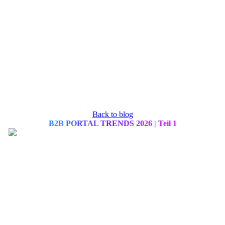
Back to blog
B2B PORTAL TRENDS 2026 | Teil 1
Die Digitalisierung im B2B-Vertrieb ist längst keine Option mehr, so
viele Unternehmen – und genau hier entsteht der Abstand zwischen M
Ein Portal, das nur einen Produktkatalog und ein einfaches Bes
mehr.